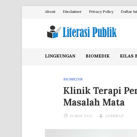
Skip
About
Disclaimer
Privacy Policy
Daftar Isi
to
content
Literasi Publik
LINGKUNGAN
BIOMEDIK
KILAS 
BIOMEDIK
Klinik Terapi Pe
Masalah Mata
01 MAR 2023
ADMIN LP