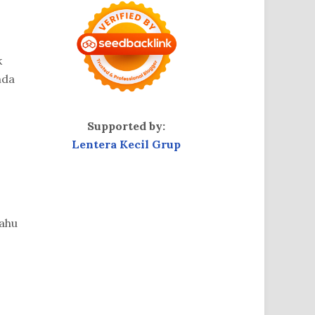
k
nda
Supported by:
Lentera Kecil Grup
tahu