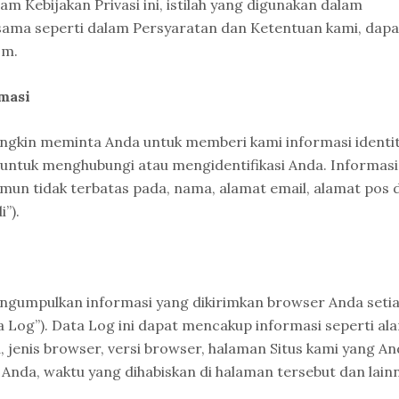
alam Kebijakan Privasi ini, istilah yang digunakan dalam
ng sama seperti dalam Persyaratan dan Ketentuan kami, dapa
om.
masi
ngkin meminta Anda untuk memberi kami informasi identi
 untuk menghubungi atau mengidentifikasi Anda. Informasi
amun tidak terbatas pada, nama, alamat email, alamat pos 
”).
engumpulkan informasi yang dikirimkan browser Anda seti
a Log”). Data Log ini dapat mencakup informasi seperti al
, jenis browser, versi browser, halaman Situs kami yang A
Anda, waktu yang dihabiskan di halaman tersebut dan lain