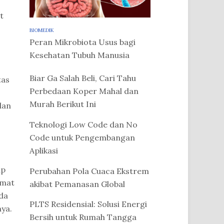
t
BIOMEDIK
Peran Mikrobiota Usus bagi
Kesehatan Tubuh Manusia
Biar Ga Salah Beli, Cari Tahu
tas
Perbedaan Koper Mahal dan
Murah Berikut Ini
dan
Teknologi Low Code dan No
Code untuk Pengembangan
Aplikasi
ap
Perubahan Pola Cuaca Ekstrem
amat
akibat Pemanasan Global
nda
PLTS Residensial: Solusi Energi
nya.
Bersih untuk Rumah Tangga