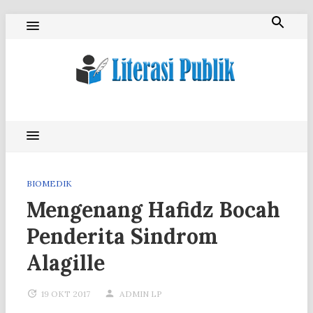
Skip
to
content
Literasi Publik
BIOMEDIK
Mengenang Hafidz Bocah
Penderita Sindrom
Alagille
19 OKT 2017
ADMIN LP