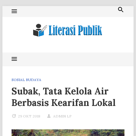
Skip
to
content
Literasi Publik
SOSIAL BUDAYA
Subak, Tata Kelola Air
Berbasis Kearifan Lokal
29 OKT 2018
ADMIN LP