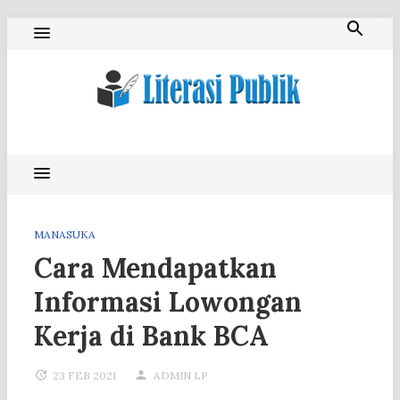
Skip
to
content
Literasi Publik
MANASUKA
Cara Mendapatkan
Informasi Lowongan
Kerja di Bank BCA
23 FEB 2021
ADMIN LP