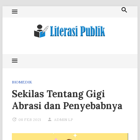
Skip
to
content
Literasi Publik
BIOMEDIK
Sekilas Tentang Gigi
Abrasi dan Penyebabnya
08 FEB 2021
ADMIN LP