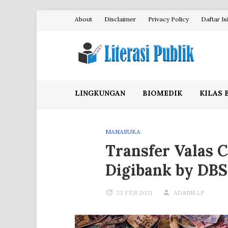
Skip
About
Disclaimer
Privacy Policy
Daftar Isi
to
content
Literasi Publik
LINGKUNGAN
BIOMEDIK
KILAS 
MANASUKA
Transfer Valas 
Digibank by DBS
23 FEB 2021
ADMIN LP