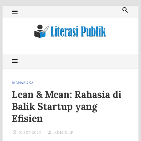
Skip
to
content
Literasi Publik
MANASUKA
Lean & Mean: Rahasia di
Balik Startup yang
Efisien
01 SEP 2023
ADMIN LP