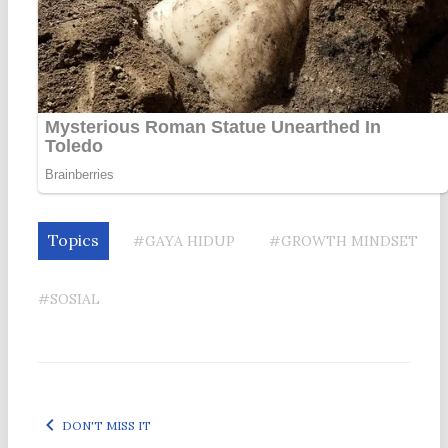
Topics
#GAYA HIDUP
#GROWTH MINDSET
#SOSIAL
DON'T MISS IT