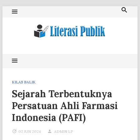
Skip
to
content
Literasi Publik
KILAS BALIK
Sejarah Terbentuknya
Persatuan Ahli Farmasi
Indonesia (PAFI)
02 JUN 2024
ADMIN LP