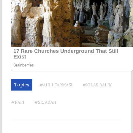
Topics
#AHLI FARMASI
#KILAS BALIK
#PAFI
#SEJARAH