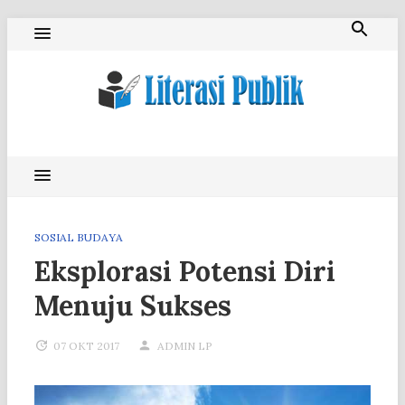
Skip
to
content
Literasi Publik
SOSIAL BUDAYA
Eksplorasi Potensi Diri
Menuju Sukses
07 OKT 2017
ADMIN LP