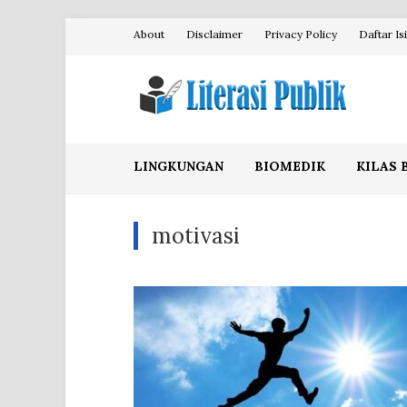
Skip
About
Disclaimer
Privacy Policy
Daftar Isi
to
content
Literasi Publik
LINGKUNGAN
BIOMEDIK
KILAS 
motivasi