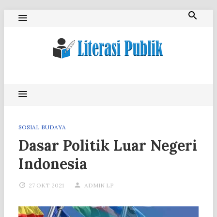
Skip
to
content
Literasi Publik
SOSIAL BUDAYA
Dasar Politik Luar Negeri
Indonesia
27 OKT 2021
ADMIN LP