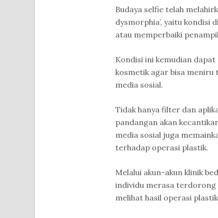
Budaya selfie telah melahir
dysmorphia’, yaitu kondisi
atau memperbaiki penampila
Kondisi ini kemudian dapa
kosmetik agar bisa meniru t
media sosial.
Tidak hanya filter dan apl
pandangan akan kecantikan 
media sosial juga memain
terhadap operasi plastik.
Melalui akun-akun klinik be
individu merasa terdorong 
melihat hasil operasi plasti