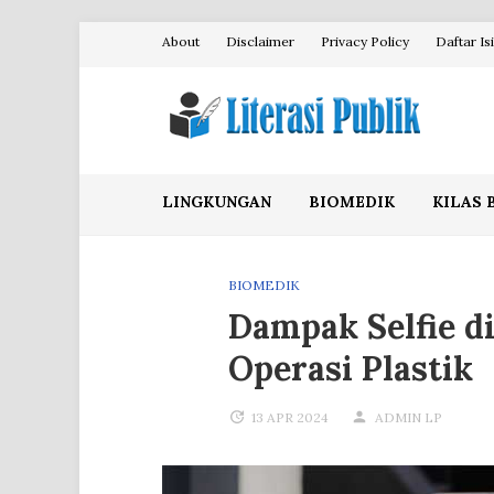
Skip
About
Disclaimer
Privacy Policy
Daftar Isi
to
content
Literasi Publik
LINGKUNGAN
BIOMEDIK
KILAS 
BIOMEDIK
Dampak Selfie d
Operasi Plastik
13 APR 2024
ADMIN LP