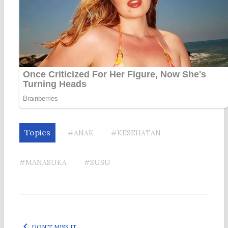
Topics
#ANAK
#KESEHATAN
#MANASUKA
#SUSU
DON'T MISS IT