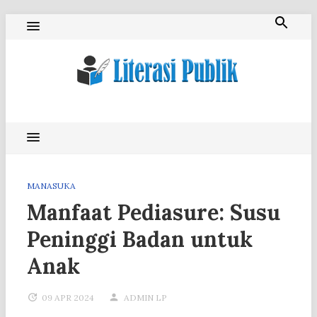
Skip
to
content
Literasi Publik
MANASUKA
Manfaat Pediasure: Susu
Peninggi Badan untuk
Anak
09 APR 2024
ADMIN LP