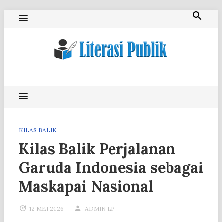
Skip
to
content
Literasi Publik
KILAS BALIK
Kilas Balik Perjalanan
Garuda Indonesia sebagai
Maskapai Nasional
12 MEI 2026
ADMIN LP