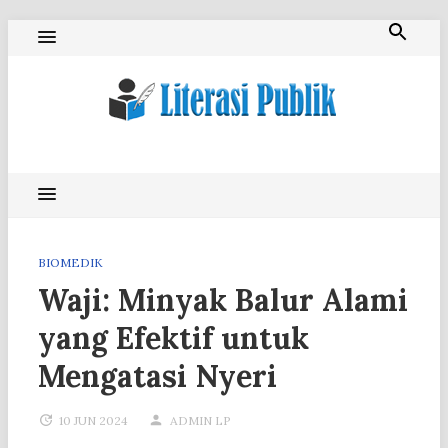
Skip
to
content
Literasi Publik
BIOMEDIK
Waji: Minyak Balur Alami
yang Efektif untuk
Mengatasi Nyeri
10 JUN 2024
ADMIN LP