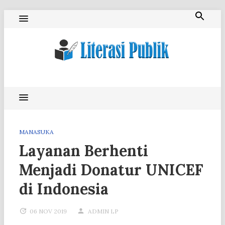
Skip
to
content
Literasi Publik
MANASUKA
Layanan Berhenti
Menjadi Donatur UNICEF
di Indonesia
06 NOV 2019
ADMIN LP