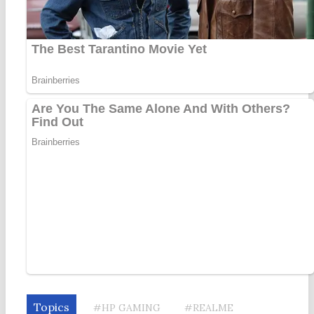
Topics
#HP GAMING
#REALME