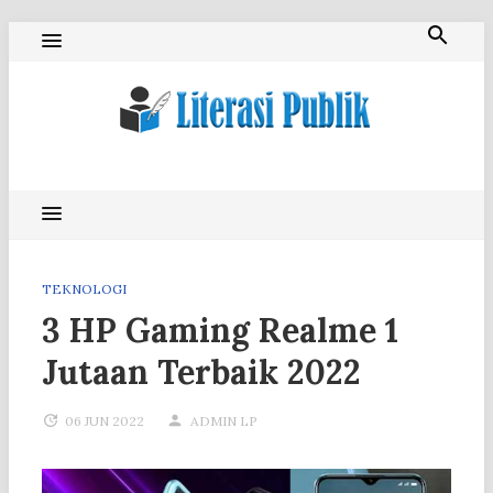
Skip
to
content
Literasi Publik
TEKNOLOGI
3 HP Gaming Realme 1
Jutaan Terbaik 2022
06 JUN 2022
ADMIN LP