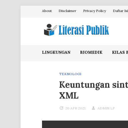
Skip
About
Disclaimer
Privacy Policy
Daftar Isi
to
content
Literasi Publik
LINGKUNGAN
BIOMEDIK
KILAS 
TEKNOLOGI
Keuntungan sin
XML
20 APR 2021
ADMIN LP