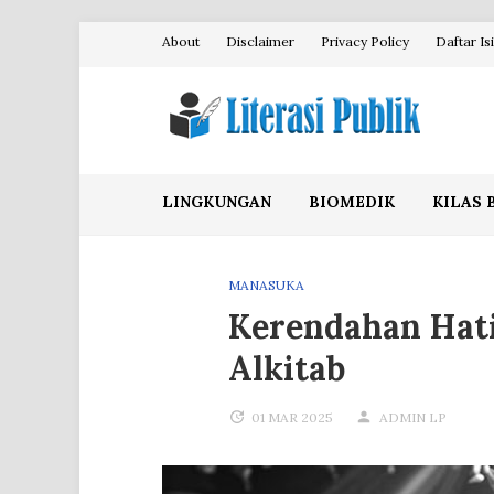
Skip
About
Disclaimer
Privacy Policy
Daftar Isi
to
content
Literasi Publik
LINGKUNGAN
BIOMEDIK
KILAS 
MANASUKA
Kerendahan Hati
Alkitab
01 MAR 2025
ADMIN LP