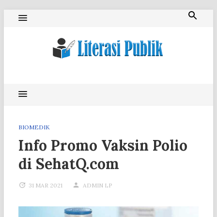
Skip
to
content
Literasi Publik
BIOMEDIK
Info Promo Vaksin Polio
di SehatQ.com
31 MAR 2021
ADMIN LP