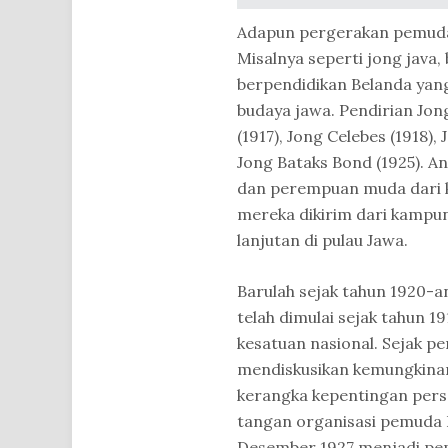
Adapun pergerakan pemuda 
Misalnya seperti jong java,
berpendidikan Belanda yan
budaya jawa. Pendirian Jon
(1917), Jong Celebes (1918)
Jong Bataks Bond (1925). An
dan perempuan muda dari k
mereka dikirim dari kamp
lanjutan di pulau Jawa.
Barulah sejak tahun 1920-an
telah dimulai sejak tahun 
kesatuan nasional. Sejak p
mendiskusikan kemungkinan
kerangka kepentingan persa
tangan organisasi pemuda P
Desember 1927 menjadi pe