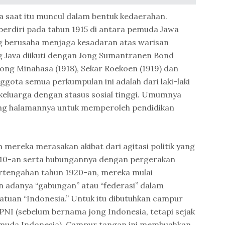
saat itu muncul dalam bentuk kedaerahan.
 berdiri pada tahun 1915 di antara pemuda Jawa
g berusaha menjaga kesadaran atas warisan
g Java diikuti dengan Jong Sumantranen Bond
, Jong Minahasa (1918), Sekar Roekoen (1919) dan
ggota semua perkumpulan ini adalah dari laki-laki
eluarga dengan stasus sosial tinggi. Umumnya
ung halamannya untuk memperoleh pendidikan
 mereka merasakan akibat dari agitasi politik yang
1910-an serta hubungannya dengan pergerakan
ertengahan tahun 1920-an, mereka mulai
 adanya “gabungan” atau “federasi” dalam
tuan “Indonesia.” Untuk itu dibutuhkan campur
NI (sebelum bernama jong Indonesia, tetapi sejak
muda Indonesia). Campur tangan ini membuahkan