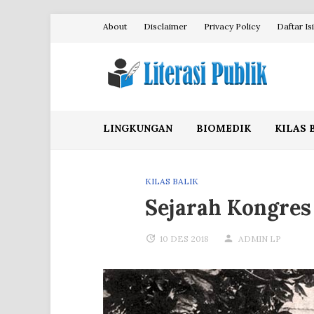
Skip
About
Disclaimer
Privacy Policy
Daftar Isi
to
content
Literasi Publik
LINGKUNGAN
BIOMEDIK
KILAS 
KILAS BALIK
Sejarah Kongre
10 DES 2018
ADMIN LP