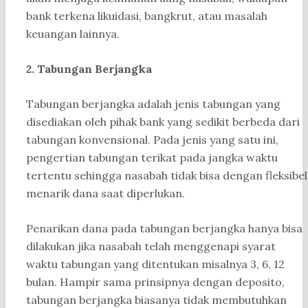
bank terkena likuidasi, bangkrut, atau masalah
keuangan lainnya.
2. Tabungan Berjangka
Tabungan berjangka adalah jenis tabungan yang
disediakan oleh pihak bank yang sedikit berbeda dari
tabungan konvensional. Pada jenis yang satu ini,
pengertian tabungan terikat pada jangka waktu
tertentu sehingga nasabah tidak bisa dengan fleksibel
menarik dana saat diperlukan.
Penarikan dana pada tabungan berjangka hanya bisa
dilakukan jika nasabah telah menggenapi syarat
waktu tabungan yang ditentukan misalnya 3, 6, 12
bulan. Hampir sama prinsipnya dengan deposito,
tabungan berjangka biasanya tidak membutuhkan