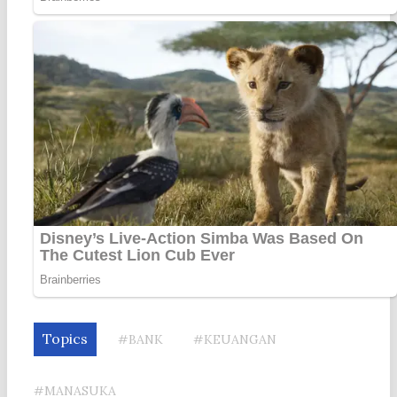
Topics
#BANK
#KEUANGAN
#MANASUKA