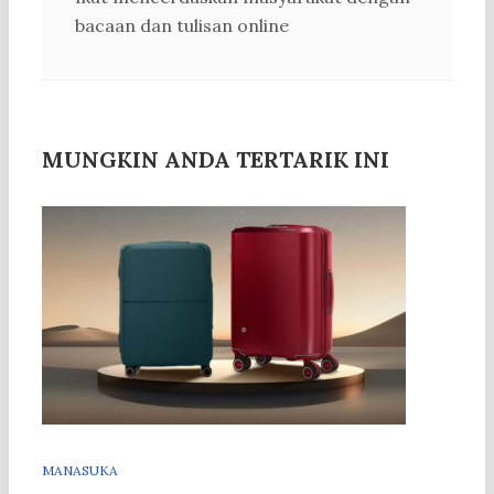
bacaan dan tulisan online
MUNGKIN ANDA TERTARIK INI
MANASUKA