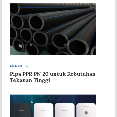
MANASUKA
Pipa PPR PN 20 untuk Kebutuhan
Tekanan Tinggi