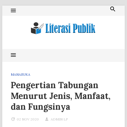
Skip
to
content
Literasi Publik
MANASUKA
Pengertian Tabungan
Menurut Jenis, Manfaat,
dan Fungsinya
02 NOV 2020
ADMIN LP