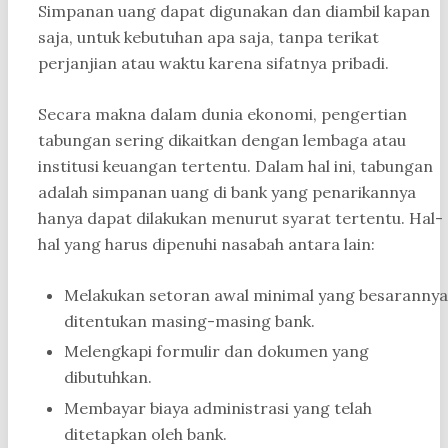
Simpanan uang dapat digunakan dan diambil kapan
saja, untuk kebutuhan apa saja, tanpa terikat
perjanjian atau waktu karena sifatnya pribadi.
Secara makna dalam dunia ekonomi, pengertian
tabungan sering dikaitkan dengan lembaga atau
institusi keuangan tertentu. Dalam hal ini, tabungan
adalah simpanan uang di bank yang penarikannya
hanya dapat dilakukan menurut syarat tertentu. Hal-
hal yang harus dipenuhi nasabah antara lain:
Melakukan setoran awal minimal yang besarannya
ditentukan masing-masing bank.
Melengkapi formulir dan dokumen yang
dibutuhkan.
Membayar biaya administrasi yang telah
ditetapkan oleh bank.