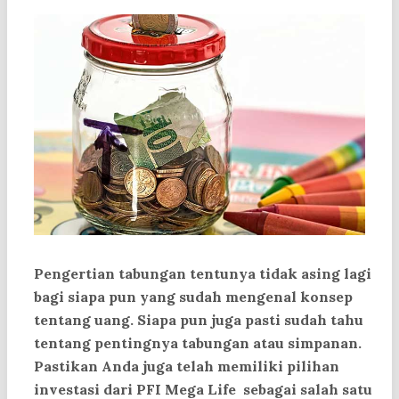
Pengertian tabungan tentunya tidak asing lagi
bagi siapa pun yang sudah mengenal konsep
tentang uang. Siapa pun juga pasti sudah tahu
tentang pentingnya tabungan atau simpanan.
Pastikan Anda juga telah memiliki pilihan
investasi dari PFI Mega Life sebagai salah satu