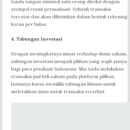
tanda tangan minimal satu orang direksi dengan
stempel resmi perusahaan. Seluruh transaksi
tercatat dan akan dikirimkan dalam bentuk rekening
koran per bulan
4. Tabungan Investasi
Dengan meningkatnya minat terhadap dunia saham,
tabungan investasi menjadi pilihan yang wajib punya
bagi para pesaham Indonesia. Jika Anda melakukan
transaksi jual beli saham pada platform pilihan,
lazimnya harus memiliki tabungan khusus untuk
meletakkan dana untuk transaksi tersebut.