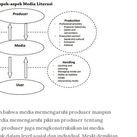
an bahwa media memengaruhi produser maupun
Media memengaruhi pikiran produser tentang
 produser juga mengkonstruksikan isi media.
dalam level sosial dan individual. Meski demikian,