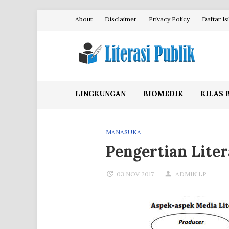
Skip
About
Disclaimer
Privacy Policy
Daftar Isi
to
content
Literasi Publik
LINGKUNGAN
BIOMEDIK
KILAS 
MANASUKA
Pengertian Liter
03 NOV 2017
ADMIN LP