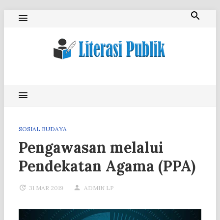
Skip
to
content
Literasi Publik
SOSIAL BUDAYA
Pengawasan melalui
Pendekatan Agama (PPA)
31 MAR 2019
ADMIN LP