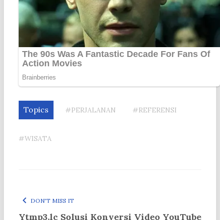
Topics
#PERJALANAN
#REFERENSI
#WISATA
DON'T MISS IT
Ytmp3.lc Solusi Konversi Video YouTube