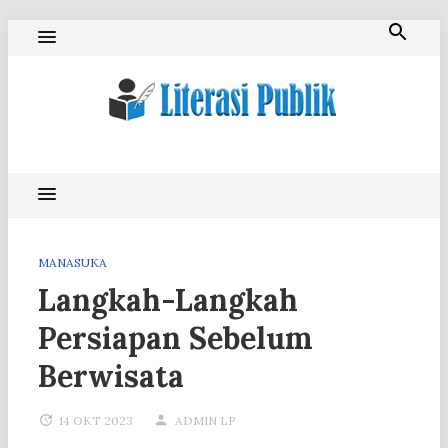
Skip
to
content
Literasi Publik
MANASUKA
Langkah-Langkah
Persiapan Sebelum
Berwisata
14 OKT 2023
ADMIN LP