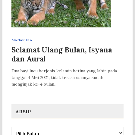
MANASUKA
Selamat Ulang Bulan, Isyana
dan Aura!
Dua bayi lucu berjenis kelamin betina yang lahir pada
tanggal 4 Mei 2021, tidak terasa usianya sudah
menginjak ke-4 bulan…
ARSIP
Arsip