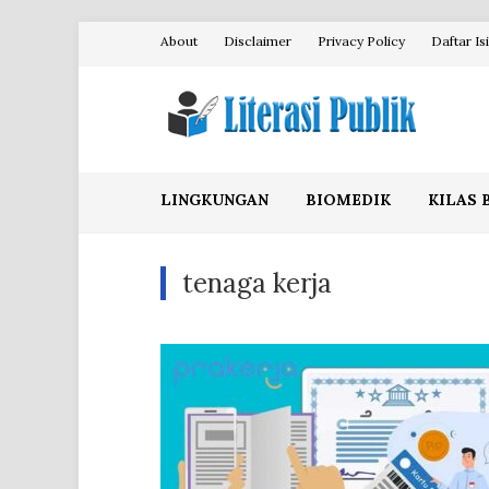
Skip
About
Disclaimer
Privacy Policy
Daftar Isi
to
content
Literasi Publik
LINGKUNGAN
BIOMEDIK
KILAS 
tenaga kerja