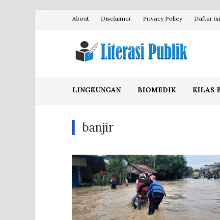
Skip
About
Disclaimer
Privacy Policy
Daftar Isi
to
content
Literasi Publik
LINGKUNGAN
BIOMEDIK
KILAS 
banjir